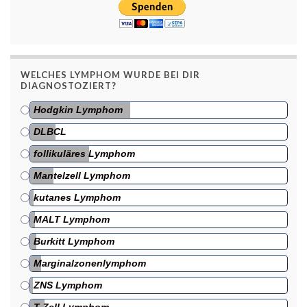
WELCHES LYMPHOM WURDE BEI DIR
DIAGNOSTOZIERT?
Hodgkin Lymphom
DLBCL
follikuläres Lymphom
Mantelzell Lymphom
kutanes Lymphom
MALT Lymphom
Burkitt Lymphom
Marginalzonenlymphom
ZNS Lymphom
T-Zell Lymphom