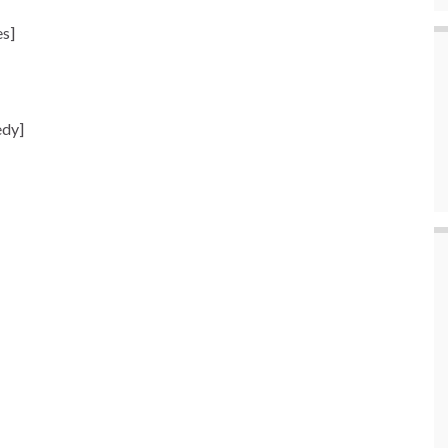
s]
edy]