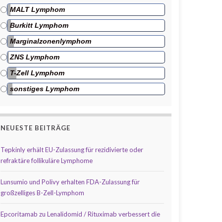
MALT Lymphom
Burkitt Lymphom
Marginalzonenlymphom
ZNS Lymphom
T-Zell Lymphom
sonstiges Lymphom
NEUESTE BEITRÄGE
Tepkinly erhält EU-Zulassung für rezidivierte oder
refraktäre follikuläre Lymphome
Lunsumio und Polivy erhalten FDA-Zulassung für
großzelliges B-Zell-Lymphom
Epcoritamab zu Lenalidomid / Rituximab verbessert die