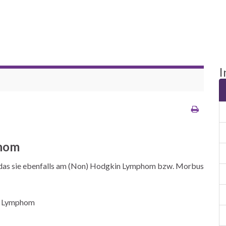
I
phom
 das sie ebenfalls am (Non) Hodgkin Lymphom bzw. Morbus
tt Lymphom