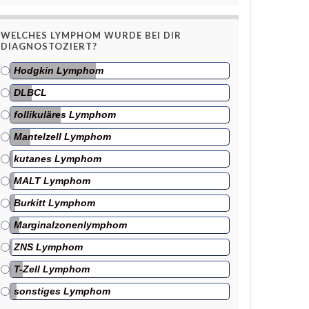
WELCHES LYMPHOM WURDE BEI DIR
DIAGNOSTOZIERT?
Hodgkin Lymphom
DLBCL
follikuläres Lymphom
Mantelzell Lymphom
kutanes Lymphom
MALT Lymphom
Burkitt Lymphom
Marginalzonenlymphom
ZNS Lymphom
T-Zell Lymphom
sonstiges Lymphom