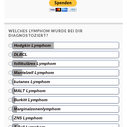
WELCHES LYMPHOM WURDE BEI DIR
DIAGNOSTOZIERT?
Hodgkin Lymphom
DLBCL
follikuläres Lymphom
Mantelzell Lymphom
kutanes Lymphom
MALT Lymphom
Burkitt Lymphom
Marginalzonenlymphom
ZNS Lymphom
T-Zell Lymphom