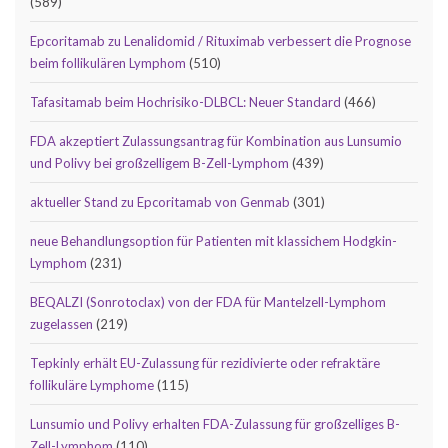
(589)
Epcoritamab zu Lenalidomid / Rituximab verbessert die Prognose
beim follikulären Lymphom
(510)
Tafasitamab beim Hochrisiko-DLBCL: Neuer Standard
(466)
FDA akzeptiert Zulassungsantrag für Kombination aus Lunsumio
und Polivy bei großzelligem B-Zell-Lymphom
(439)
aktueller Stand zu Epcoritamab von Genmab
(301)
neue Behandlungsoption für Patienten mit klassichem Hodgkin-
Lymphom
(231)
BEQALZI (Sonrotoclax) von der FDA für Mantelzell-Lymphom
zugelassen
(219)
Tepkinly erhält EU-Zulassung für rezidivierte oder refraktäre
follikuläre Lymphome
(115)
Lunsumio und Polivy erhalten FDA-Zulassung für großzelliges B-
Zell-Lymphom
(110)