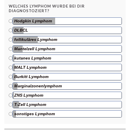
WELCHES LYMPHOM WURDE BEI DIR
DIAGNOSTOZIERT?
Hodgkin Lymphom
DLBCL
follikuläres Lymphom
Mantelzell Lymphom
kutanes Lymphom
MALT Lymphom
Burkitt Lymphom
Marginalzonenlymphom
ZNS Lymphom
T-Zell Lymphom
sonstiges Lymphom