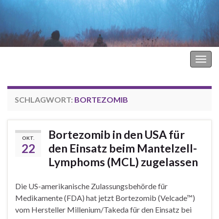
Hodgkin Lymphom Forum
Navi
umsc
SCHLAGWORT:
BORTEZOMIB
Bortezomib in den USA für
OKT.
22
den Einsatz beim Mantelzell-
Lymphoms (MCL) zugelassen
Die US-amerikanische Zulassungsbehörde für
Medikamente (FDA) hat jetzt Bortezomib (Velcade™)
vom Hersteller Millenium/Takeda für den Einsatz bei