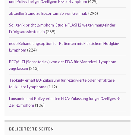
und Polivy bei großzelligem B-Zell-Lymphom
(429)
aktueller Stand zu Epcoritamab von Genmab
(296)
Soligenix bricht Lymphom-Studie FLASH2 wegen mangelnder
Erfolgsaussichten ab
(269)
neue Behandlungsoption für Patienten mit klassichem Hodgkin-
Lymphom
(224)
BEQALZI (Sonrotoclax) von der FDA für Mantelzell-Lymphom
zugelassen
(213)
Tepkinly erhält EU-Zulassung für rezidivierte oder refraktäre
follikuläre Lymphome
(112)
Lunsumio und Polivy erhalten FDA-Zulassung für großzelliges B-
Zell-Lymphom
(106)
BELIEBTESTE SEITEN