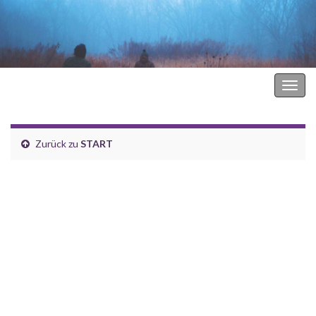
Hodgkin Lymphom Forum
Navi
umsc
Zurück zu
START