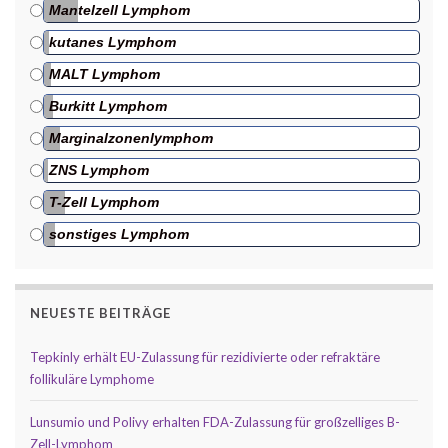
Mantelzell Lymphom
kutanes Lymphom
MALT Lymphom
Burkitt Lymphom
Marginalzonenlymphom
ZNS Lymphom
T-Zell Lymphom
sonstiges Lymphom
NEUESTE BEITRÄGE
Tepkinly erhält EU-Zulassung für rezidivierte oder refraktäre
follikuläre Lymphome
Lunsumio und Polivy erhalten FDA-Zulassung für großzelliges B-
Zell-Lymphom