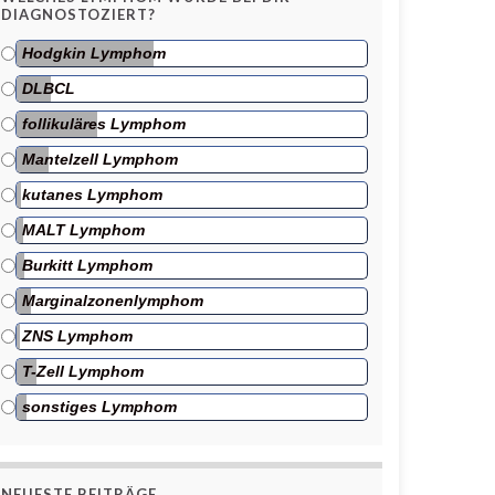
DIAGNOSTOZIERT?
Hodgkin Lymphom
DLBCL
follikuläres Lymphom
Mantelzell Lymphom
kutanes Lymphom
MALT Lymphom
Burkitt Lymphom
Marginalzonenlymphom
ZNS Lymphom
T-Zell Lymphom
sonstiges Lymphom
NEUESTE BEITRÄGE