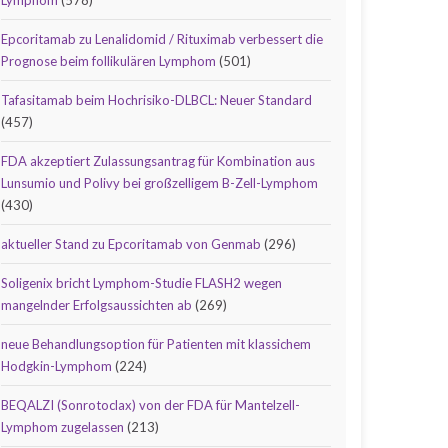
Lymphom
(578)
Epcoritamab zu Lenalidomid / Rituximab verbessert die
Prognose beim follikulären Lymphom
(501)
Tafasitamab beim Hochrisiko-DLBCL: Neuer Standard
(457)
FDA akzeptiert Zulassungsantrag für Kombination aus
Lunsumio und Polivy bei großzelligem B-Zell-Lymphom
(430)
aktueller Stand zu Epcoritamab von Genmab
(296)
Soligenix bricht Lymphom-Studie FLASH2 wegen
mangelnder Erfolgsaussichten ab
(269)
neue Behandlungsoption für Patienten mit klassichem
Hodgkin-Lymphom
(224)
BEQALZI (Sonrotoclax) von der FDA für Mantelzell-
Lymphom zugelassen
(213)