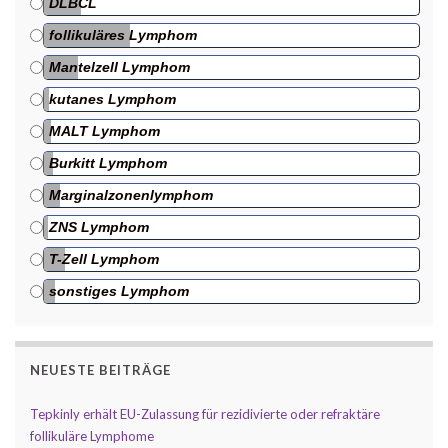
DLBCL
follikuläres Lymphom
Mantelzell Lymphom
kutanes Lymphom
MALT Lymphom
Burkitt Lymphom
Marginalzonenlymphom
ZNS Lymphom
T-Zell Lymphom
sonstiges Lymphom
NEUESTE BEITRÄGE
Tepkinly erhält EU-Zulassung für rezidivierte oder refraktäre
follikuläre Lymphome