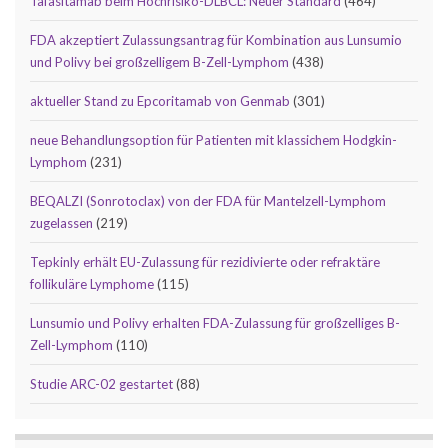
Tafasitamab beim Hochrisiko-DLBCL: Neuer Standard
(464)
FDA akzeptiert Zulassungsantrag für Kombination aus Lunsumio
und Polivy bei großzelligem B-Zell-Lymphom
(438)
aktueller Stand zu Epcoritamab von Genmab
(301)
neue Behandlungsoption für Patienten mit klassichem Hodgkin-
Lymphom
(231)
BEQALZI (Sonrotoclax) von der FDA für Mantelzell-Lymphom
zugelassen
(219)
Tepkinly erhält EU-Zulassung für rezidivierte oder refraktäre
follikuläre Lymphome
(115)
Lunsumio und Polivy erhalten FDA-Zulassung für großzelliges B-
Zell-Lymphom
(110)
Studie ARC-02 gestartet
(88)