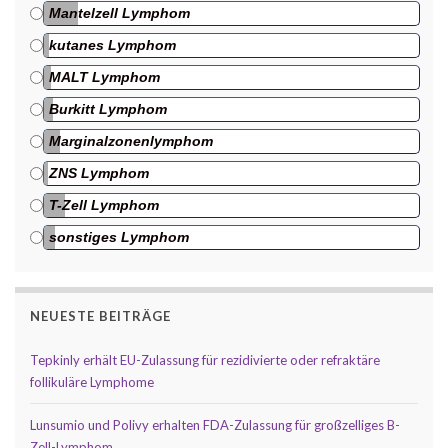
Mantelzell Lymphom
kutanes Lymphom
MALT Lymphom
Burkitt Lymphom
Marginalzonenlymphom
ZNS Lymphom
T-Zell Lymphom
sonstiges Lymphom
NEUESTE BEITRÄGE
Tepkinly erhält EU-Zulassung für rezidivierte oder refraktäre
follikuläre Lymphome
Lunsumio und Polivy erhalten FDA-Zulassung für großzelliges B-
Zell-Lymphom