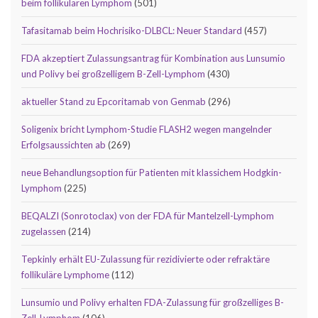
beim follikulären Lymphom
(501)
Tafasitamab beim Hochrisiko-DLBCL: Neuer Standard
(457)
FDA akzeptiert Zulassungsantrag für Kombination aus Lunsumio
und Polivy bei großzelligem B-Zell-Lymphom
(430)
aktueller Stand zu Epcoritamab von Genmab
(296)
Soligenix bricht Lymphom-Studie FLASH2 wegen mangelnder
Erfolgsaussichten ab
(269)
neue Behandlungsoption für Patienten mit klassichem Hodgkin-
Lymphom
(225)
BEQALZI (Sonrotoclax) von der FDA für Mantelzell-Lymphom
zugelassen
(214)
Tepkinly erhält EU-Zulassung für rezidivierte oder refraktäre
follikuläre Lymphome
(112)
Lunsumio und Polivy erhalten FDA-Zulassung für großzelliges B-
Zell-Lymphom
(106)