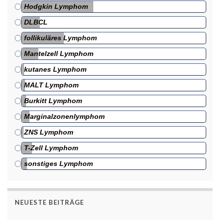
Hodgkin Lymphom
DLBCL
follikuläres Lymphom
Mantelzell Lymphom
kutanes Lymphom
MALT Lymphom
Burkitt Lymphom
Marginalzonenlymphom
ZNS Lymphom
T-Zell Lymphom
sonstiges Lymphom
NEUESTE BEITRÄGE