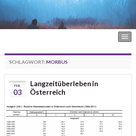
Hodgkin Lymphom Forum
Navi
umsc
SCHLAGWORT:
MORBUS
Langzeitüberleben in
FEB.
03
Österreich