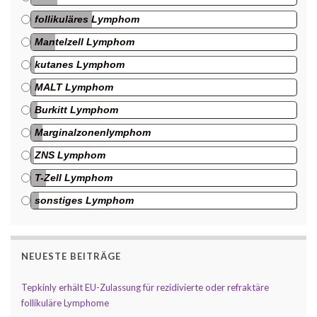
follikuläres Lymphom
Mantelzell Lymphom
kutanes Lymphom
MALT Lymphom
Burkitt Lymphom
Marginalzonenlymphom
ZNS Lymphom
T-Zell Lymphom
sonstiges Lymphom
NEUESTE BEITRÄGE
Tepkinly erhält EU-Zulassung für rezidivierte oder refraktäre
follikuläre Lymphome