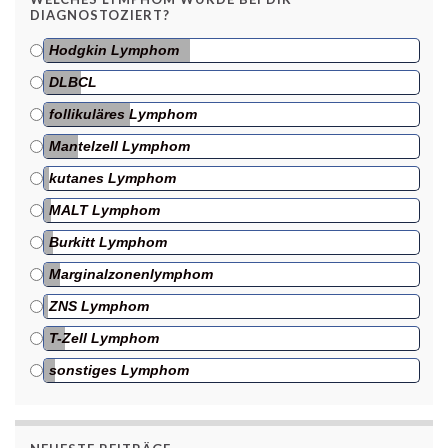
DIAGNOSTOZIERT?
Hodgkin Lymphom
DLBCL
follikuläres Lymphom
Mantelzell Lymphom
kutanes Lymphom
MALT Lymphom
Burkitt Lymphom
Marginalzonenlymphom
ZNS Lymphom
T-Zell Lymphom
sonstiges Lymphom