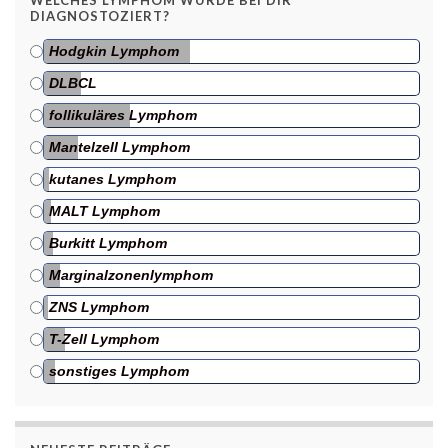
DIAGNOSTOZIERT?
Hodgkin Lymphom
DLBCL
follikuläres Lymphom
Mantelzell Lymphom
kutanes Lymphom
MALT Lymphom
Burkitt Lymphom
Marginalzonenlymphom
ZNS Lymphom
T-Zell Lymphom
sonstiges Lymphom