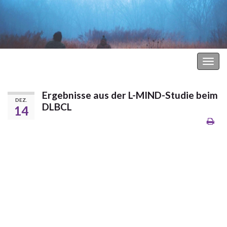
Hodgkin Lymphom Forum
Navi
umsc
Ergebnisse aus der L-MIND-Studie beim
DEZ.
DLBCL
14