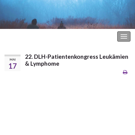
Hodgkin Lymphom Forum
Navi
umsc
22. DLH-Patientenkongress Leukämien
MAI
& Lymphome
17