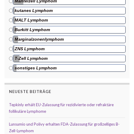
Mantelzell Lymphom
kutanes Lymphom
MALT Lymphom
Burkitt Lymphom
Marginalzonenlymphom
ZNS Lymphom
T-Zell Lymphom
sonstiges Lymphom
NEUESTE BEITRÄGE
Tepkinly erhält EU-Zulassung für rezidivierte oder refraktäre
follikuläre Lymphome
Lunsumio und Polivy erhalten FDA-Zulassung für großzelliges B-
Zell-Lymphom