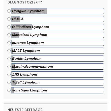
DIAGNOSTOZIERT?
Hodgkin Lymphom
DLBCL
follikuläres Lymphom
Mantelzell Lymphom
kutanes Lymphom
MALT Lymphom
Burkitt Lymphom
Marginalzonenlymphom
ZNS Lymphom
T-Zell Lymphom
sonstiges Lymphom
NEUESTE BEITRÄGE