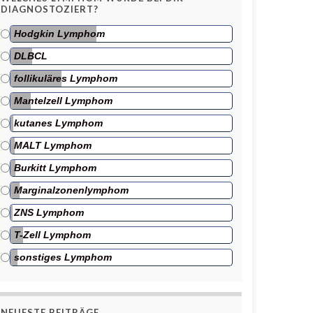
DIAGNOSTOZIERT?
Hodgkin Lymphom
DLBCL
follikuläres Lymphom
Mantelzell Lymphom
kutanes Lymphom
MALT Lymphom
Burkitt Lymphom
Marginalzonenlymphom
ZNS Lymphom
T-Zell Lymphom
sonstiges Lymphom
NEUESTE BEITRÄGE