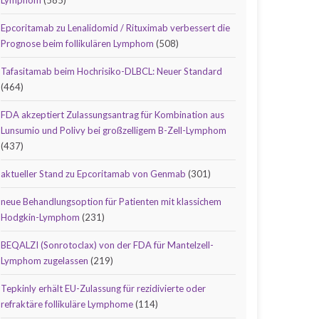
Lymphom
(585)
Epcoritamab zu Lenalidomid / Rituximab verbessert die
Prognose beim follikulären Lymphom
(508)
Tafasitamab beim Hochrisiko-DLBCL: Neuer Standard
(464)
FDA akzeptiert Zulassungsantrag für Kombination aus
Lunsumio und Polivy bei großzelligem B-Zell-Lymphom
(437)
aktueller Stand zu Epcoritamab von Genmab
(301)
neue Behandlungsoption für Patienten mit klassichem
Hodgkin-Lymphom
(231)
BEQALZI (Sonrotoclax) von der FDA für Mantelzell-
Lymphom zugelassen
(219)
Tepkinly erhält EU-Zulassung für rezidivierte oder
refraktäre follikuläre Lymphome
(114)