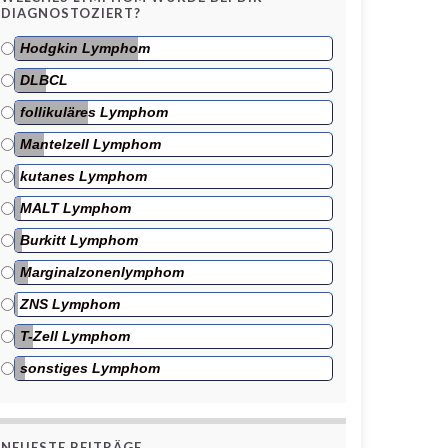
DIAGNOSTOZIERT?
Hodgkin Lymphom
DLBCL
follikuläres Lymphom
Mantelzell Lymphom
kutanes Lymphom
MALT Lymphom
Burkitt Lymphom
Marginalzonenlymphom
ZNS Lymphom
T-Zell Lymphom
sonstiges Lymphom
NEUESTE BEITRÄGE