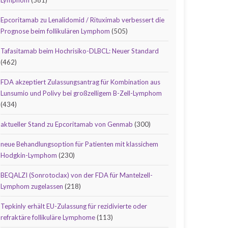
Lymphom
(581)
Epcoritamab zu Lenalidomid / Rituximab verbessert die
Prognose beim follikulären Lymphom
(505)
Tafasitamab beim Hochrisiko-DLBCL: Neuer Standard
(462)
FDA akzeptiert Zulassungsantrag für Kombination aus
Lunsumio und Polivy bei großzelligem B-Zell-Lymphom
(434)
aktueller Stand zu Epcoritamab von Genmab
(300)
neue Behandlungsoption für Patienten mit klassichem
Hodgkin-Lymphom
(230)
BEQALZI (Sonrotoclax) von der FDA für Mantelzell-
Lymphom zugelassen
(218)
Tepkinly erhält EU-Zulassung für rezidivierte oder
refraktäre follikuläre Lymphome
(113)