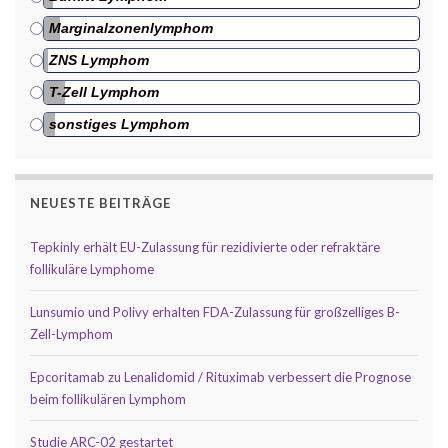
Marginalzonenlymphom
ZNS Lymphom
T-Zell Lymphom
sonstiges Lymphom
NEUESTE BEITRÄGE
Tepkinly erhält EU-Zulassung für rezidivierte oder refraktäre
follikuläre Lymphome
Lunsumio und Polivy erhalten FDA-Zulassung für großzelliges B-
Zell-Lymphom
Epcoritamab zu Lenalidomid / Rituximab verbessert die Prognose
beim follikulären Lymphom
Studie ARC-02 gestartet