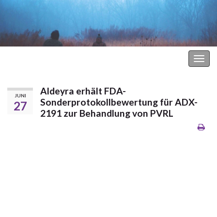
Hodgkin Lymphom Forum
Navi
umsc
Aldeyra erhält FDA-
JUNI
Sonderprotokollbewertung für ADX-
27
2191 zur Behandlung von PVRL