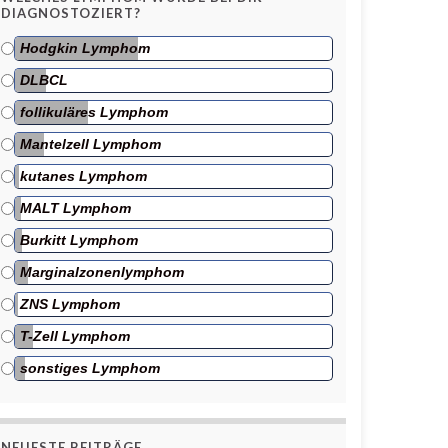
DIAGNOSTOZIERT?
Hodgkin Lymphom
DLBCL
follikuläres Lymphom
Mantelzell Lymphom
kutanes Lymphom
MALT Lymphom
Burkitt Lymphom
Marginalzonenlymphom
ZNS Lymphom
T-Zell Lymphom
sonstiges Lymphom
NEUESTE BEITRÄGE