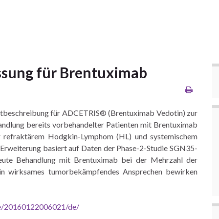
ssung für Brentuximab
ktbeschreibung für ADCETRIS® (Brentuximab Vedotin) zur
ndlung bereits vorbehandelter Patienten mit Brentuximab
der refraktärem Hodgkin-Lymphom (HL) und systemischem
Erweiterung basiert auf Daten der Phase-2-Studie SGN35-
neute Behandlung mit Brentuximab bei der Mehrzahl der
in wirksames tumorbekämpfendes Ansprechen bewirken
me/20160122006021/de/