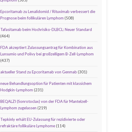
Lymphom
(585)
Epcoritamab zu Lenalidomid / Rituximab verbessert die
Prognose beim follikulären Lymphom
(508)
Tafasitamab beim Hochrisiko-DLBCL: Neuer Standard
(464)
FDA akzeptiert Zulassungsantrag für Kombination aus
Lunsumio und Polivy bei großzelligem B-Zell-Lymphom
(437)
aktueller Stand zu Epcoritamab von Genmab
(301)
neue Behandlungsoption für Patienten mit klassichem
Hodgkin-Lymphom
(231)
BEQALZI (Sonrotoclax) von der FDA für Mantelzell-
Lymphom zugelassen
(219)
Tepkinly erhält EU-Zulassung für rezidivierte oder
refraktäre follikuläre Lymphome
(114)