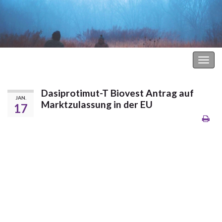
Hodgkin Lymphom Forum
Navi
umsc
Dasiprotimut-T Biovest Antrag auf
JAN.
Marktzulassung in der EU
17