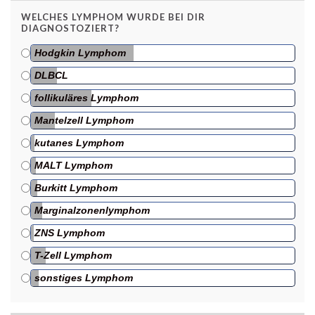
WELCHES LYMPHOM WURDE BEI DIR
DIAGNOSTOZIERT?
Hodgkin Lymphom
DLBCL
follikuläres Lymphom
Mantelzell Lymphom
kutanes Lymphom
MALT Lymphom
Burkitt Lymphom
Marginalzonenlymphom
ZNS Lymphom
T-Zell Lymphom
sonstiges Lymphom