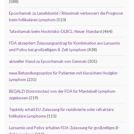
(588)
Epcoritamab zu Lenalidomid / Rituximab verbessert die Prognose
beim follikulären Lymphom
(510)
Tafasitamab beim Hochrisiko-DLBCL: Neuer Standard
(464)
FDA akzeptiert Zulassungsantrag für Kombination aus Lunsumio
und Polivy bei großzelligem B-Zell-Lymphom
(438)
aktueller Stand zu Epcoritamab von Genmab
(301)
neue Behandlungsoption für Patienten mit klassichem Hodgkin-
Lymphom
(231)
BEQALZI (Sonrotoclax) von der FDA für Mantelzell-Lymphom
zugelassen
(219)
Tepkinly erhält EU-Zulassung für rezidivierte oder refraktäre
follikuläre Lymphome
(115)
Lunsumio und Polivy erhalten FDA-Zulassung für großzelliges B-