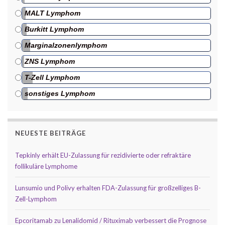
MALT Lymphom
Burkitt Lymphom
Marginalzonenlymphom
ZNS Lymphom
T-Zell Lymphom
sonstiges Lymphom
NEUESTE BEITRÄGE
Tepkinly erhält EU-Zulassung für rezidivierte oder refraktäre
follikuläre Lymphome
Lunsumio und Polivy erhalten FDA-Zulassung für großzelliges B-
Zell-Lymphom
Epcoritamab zu Lenalidomid / Rituximab verbessert die Prognose