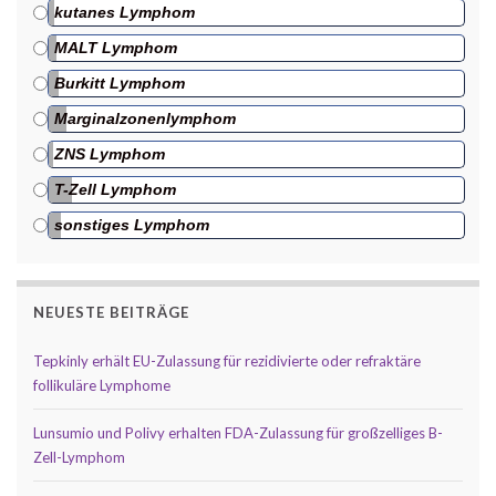
kutanes Lymphom
MALT Lymphom
Burkitt Lymphom
Marginalzonenlymphom
ZNS Lymphom
T-Zell Lymphom
sonstiges Lymphom
NEUESTE BEITRÄGE
Tepkinly erhält EU-Zulassung für rezidivierte oder refraktäre
follikuläre Lymphome
Lunsumio und Polivy erhalten FDA-Zulassung für großzelliges B-
Zell-Lymphom