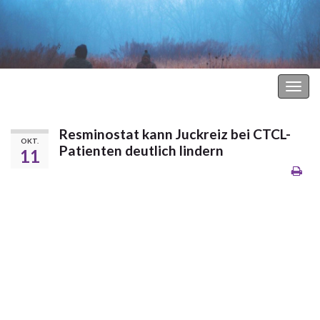
Hodgkin Lymphom Forum
Navi
umsc
Resminostat kann Juckreiz bei CTCL-
OKT.
Patienten deutlich lindern
11