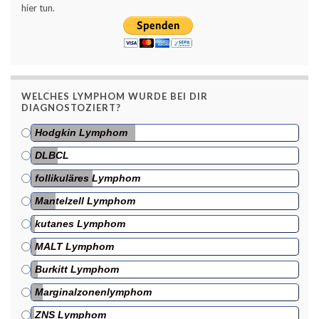
hier tun.
WELCHES LYMPHOM WURDE BEI DIR
DIAGNOSTOZIERT?
Hodgkin Lymphom
DLBCL
follikuläres Lymphom
Mantelzell Lymphom
kutanes Lymphom
MALT Lymphom
Burkitt Lymphom
Marginalzonenlymphom
ZNS Lymphom