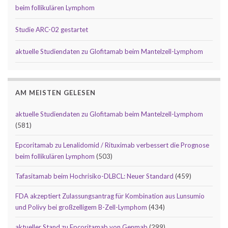
beim follikulären Lymphom
Studie ARC-02 gestartet
aktuelle Studiendaten zu Glofitamab beim Mantelzell-Lymphom
AM MEISTEN GELESEN
aktuelle Studiendaten zu Glofitamab beim Mantelzell-Lymphom
(581)
Epcoritamab zu Lenalidomid / Rituximab verbessert die Prognose
beim follikulären Lymphom
(503)
Tafasitamab beim Hochrisiko-DLBCL: Neuer Standard
(459)
FDA akzeptiert Zulassungsantrag für Kombination aus Lunsumio
und Polivy bei großzelligem B-Zell-Lymphom
(434)
aktueller Stand zu Epcoritamab von Genmab
(299)