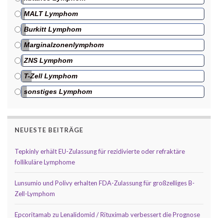
MALT Lymphom
Burkitt Lymphom
Marginalzonenlymphom
ZNS Lymphom
T-Zell Lymphom
sonstiges Lymphom
NEUESTE BEITRÄGE
Tepkinly erhält EU-Zulassung für rezidivierte oder refraktäre
follikuläre Lymphome
Lunsumio und Polivy erhalten FDA-Zulassung für großzelliges B-
Zell-Lymphom
Epcoritamab zu Lenalidomid / Rituximab verbessert die Prognose