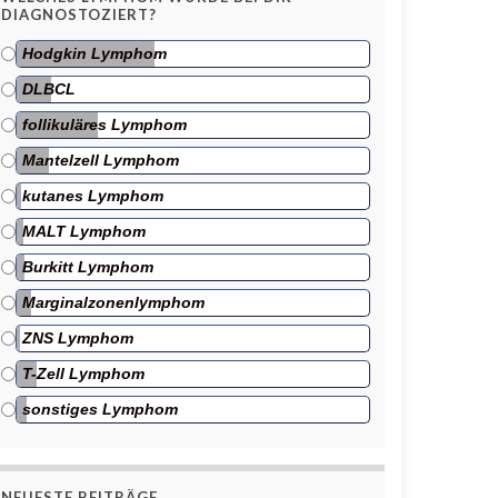
DIAGNOSTOZIERT?
Hodgkin Lymphom
DLBCL
follikuläres Lymphom
Mantelzell Lymphom
kutanes Lymphom
MALT Lymphom
Burkitt Lymphom
Marginalzonenlymphom
ZNS Lymphom
T-Zell Lymphom
sonstiges Lymphom
NEUESTE BEITRÄGE