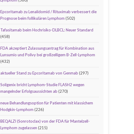
Lymphom
(580)
Epcoritamab zu Lenalidomid / Rituximab verbessert die
Prognose beim follikulären Lymphom
(502)
Tafasitamab beim Hochrisiko-DLBCL: Neuer Standard
(458)
FDA akzeptiert Zulassungsantrag für Kombination aus
Lunsumio und Polivy bei großzelligem B-Zell-Lymphom
(432)
aktueller Stand zu Epcoritamab von Genmab
(297)
Soligenix bricht Lymphom-Studie FLASH2 wegen
mangelnder Erfolgsaussichten ab
(270)
neue Behandlungsoption für Patienten mit klassichem
Hodgkin-Lymphom
(226)
BEQALZI (Sonrotoclax) von der FDA für Mantelzell-
Lymphom zugelassen
(215)