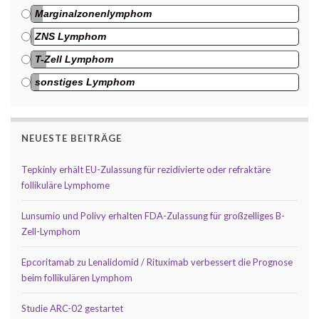
Marginalzonenlymphom
ZNS Lymphom
T-Zell Lymphom
sonstiges Lymphom
NEUESTE BEITRÄGE
Tepkinly erhält EU-Zulassung für rezidivierte oder refraktäre
follikuläre Lymphome
Lunsumio und Polivy erhalten FDA-Zulassung für großzelliges B-
Zell-Lymphom
Epcoritamab zu Lenalidomid / Rituximab verbessert die Prognose
beim follikulären Lymphom
Studie ARC-02 gestartet