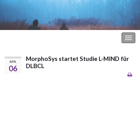
Hodgkin Lymphom Forum
Navi
umsc
MorphoSys startet Studie L-MIND für
APR.
DLBCL
06