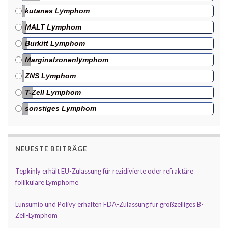
kutanes Lymphom
MALT Lymphom
Burkitt Lymphom
Marginalzonenlymphom
ZNS Lymphom
T-Zell Lymphom
sonstiges Lymphom
NEUESTE BEITRÄGE
Tepkinly erhält EU-Zulassung für rezidivierte oder refraktäre
follikuläre Lymphome
Lunsumio und Polivy erhalten FDA-Zulassung für großzelliges B-
Zell-Lymphom