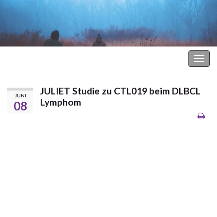
Hodgkin Lymphom Forum
Navi
umsc
JULIET Studie zu CTL019 beim DLBCL
JUNI
Lymphom
08