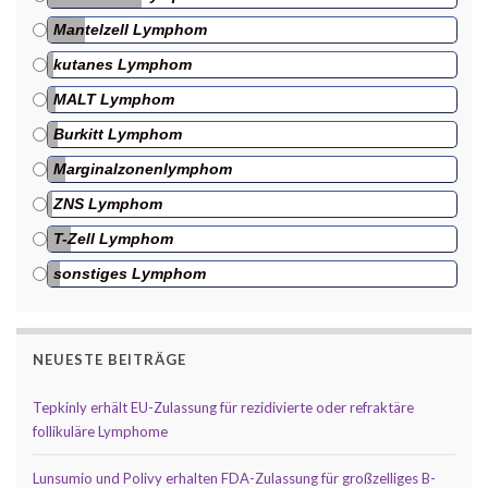
Mantelzell Lymphom
kutanes Lymphom
MALT Lymphom
Burkitt Lymphom
Marginalzonenlymphom
ZNS Lymphom
T-Zell Lymphom
sonstiges Lymphom
NEUESTE BEITRÄGE
Tepkinly erhält EU-Zulassung für rezidivierte oder refraktäre
follikuläre Lymphome
Lunsumio und Polivy erhalten FDA-Zulassung für großzelliges B-