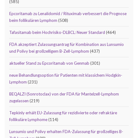
(585)
Epcoritamab zu Lenalidomid / Rituximab verbessert die Prognose
beim follikulären Lymphom
(508)
Tafasitamab beim Hochrisiko-DLBCL: Neuer Standard
(464)
FDA akzeptiert Zulassungsantrag für Kombination aus Lunsumio
und Polivy bei großzelligem B-Zell-Lymphom
(437)
aktueller Stand zu Epcoritamab von Genmab
(301)
neue Behandlungsoption für Patienten mit klassichem Hodgkin-
Lymphom
(231)
BEQALZI (Sonrotoclax) von der FDA für Mantelzell-Lymphom
zugelassen
(219)
Tepkinly erhält EU-Zulassung für rezidivierte oder refraktäre
follikuläre Lymphome
(114)
Lunsumio und Polivy erhalten FDA-Zulassung für großzelliges B-