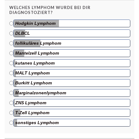
WELCHES LYMPHOM WURDE BEI DIR
DIAGNOSTOZIERT?
Hodgkin Lymphom
DLBCL
follikuläres Lymphom
Mantelzell Lymphom
kutanes Lymphom
MALT Lymphom
Burkitt Lymphom
Marginalzonenlymphom
ZNS Lymphom
T-Zell Lymphom
sonstiges Lymphom