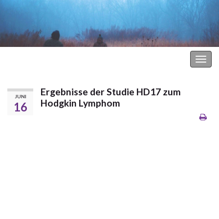
Hodgkin Lymphom Forum
Navi
umsc
Ergebnisse der Studie HD17 zum
JUNI
Hodgkin Lymphom
16