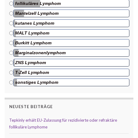
follikuläres Lymphom
Mantelzell Lymphom
kutanes Lymphom
MALT Lymphom
Burkitt Lymphom
Marginalzonenlymphom
ZNS Lymphom
T-Zell Lymphom
sonstiges Lymphom
NEUESTE BEITRÄGE
Tepkinly erhält EU-Zulassung für rezidivierte oder refraktäre
follikuläre Lymphome