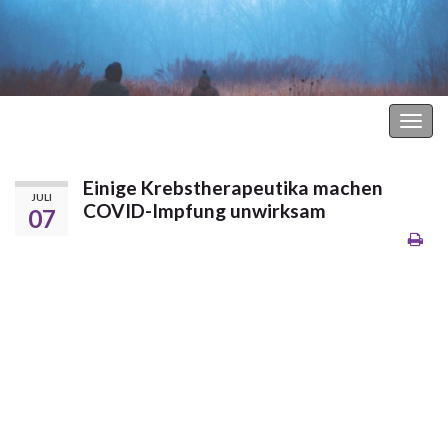
Hodgkin Lymphom Forum
Navi
umsc
Einige Krebstherapeutika machen
JULI
COVID-Impfung unwirksam
07