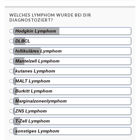
WELCHES LYMPHOM WURDE BEI DIR
DIAGNOSTOZIERT?
Hodgkin Lymphom
DLBCL
follikuläres Lymphom
Mantelzell Lymphom
kutanes Lymphom
MALT Lymphom
Burkitt Lymphom
Marginalzonenlymphom
ZNS Lymphom
T-Zell Lymphom
sonstiges Lymphom