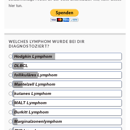
hier tun.
WELCHES LYMPHOM WURDE BEI DIR
DIAGNOSTOZIERT?
Hodgkin Lymphom
DLBCL
follikuläres Lymphom
Mantelzell Lymphom
kutanes Lymphom
MALT Lymphom
Burkitt Lymphom
Marginalzonenlymphom