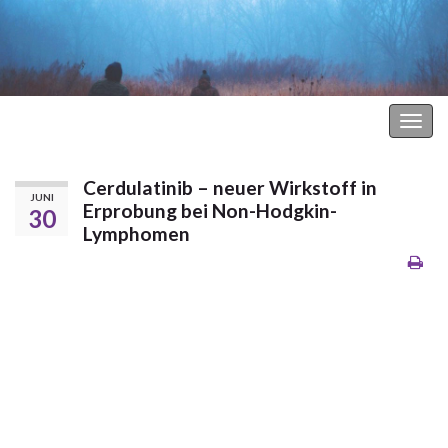
Hodgkin Lymphom Forum
Navi
umsc
Cerdulatinib – neuer Wirkstoff in
JUNI
Erprobung bei Non-Hodgkin-
30
Lymphomen