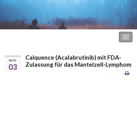
Hodgkin Lymphom Forum
Navi
umsc
Calquence (Acalabrutinib) mit FDA-
NOV.
Zulassung für das Mantelzell-Lymphom
03