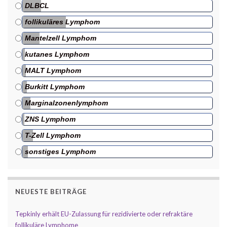
DLBCL
follikuläres Lymphom
Mantelzell Lymphom
kutanes Lymphom
MALT Lymphom
Burkitt Lymphom
Marginalzonenlymphom
ZNS Lymphom
T-Zell Lymphom
sonstiges Lymphom
NEUESTE BEITRÄGE
Tepkinly erhält EU-Zulassung für rezidivierte oder refraktäre
follikuläre Lymphome