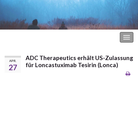
Hodgkin Lymphom Forum
Navi
umsc
ADC Therapeutics erhält US-Zulassung
APR.
für Loncastuximab Tesirin (Lonca)
27