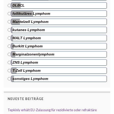
DLBCL
follikuläres Lymphom
Mantelzell Lymphom
kutanes Lymphom
MALT Lymphom
Burkitt Lymphom
Marginalzonenlymphom
ZNS Lymphom
T-Zell Lymphom
sonstiges Lymphom
NEUESTE BEITRÄGE
Tepkinly erhält EU-Zulassung für rezidivierte oder refraktäre